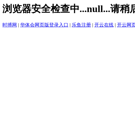
浏览器安全检查中...null...请稍
时搏网
|
华体会网页版登录入口
|
乐鱼注册
|
开云在线
|
开云网