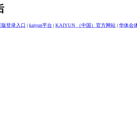
后
页版登录入口
|
kaiyun平台
|
KAIYUN （中国）官方网站
|
华体会