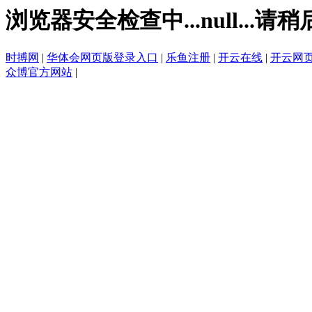
浏览器安全检查中...null...请稍
时搏网
|
华体会网页版登录入口
|
乐鱼注册
|
开云在线
|
开云网
众博官方网站
|