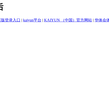
后
页版登录入口
|
kaiyun平台
|
KAIYUN （中国）官方网站
|
华体会