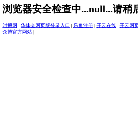
浏览器安全检查中...null...请稍
时搏网
|
华体会网页版登录入口
|
乐鱼注册
|
开云在线
|
开云网
众博官方网站
|