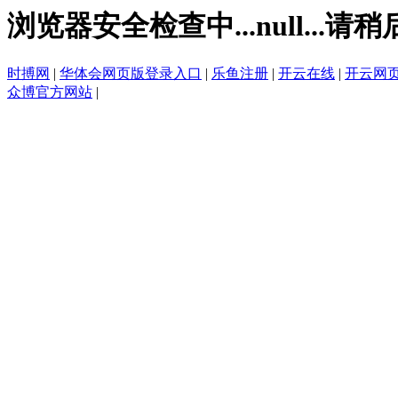
浏览器安全检查中...null...请稍
时搏网
|
华体会网页版登录入口
|
乐鱼注册
|
开云在线
|
开云网
众博官方网站
|