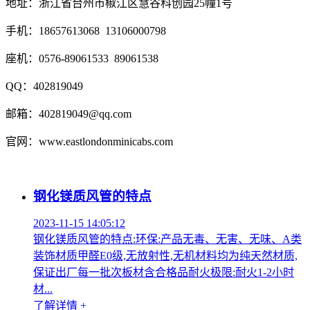
地址：浙江省台州市椒江区慧谷科创园25幢1号
手机：18657613068 13106000798
座机：0576-89061533 89061538
QQ：402819049
邮箱：402819049@qq.com
官网：www.eastlondonminicabs.com
钢化镁质风管的特点
2023-11-15 14:05:12
钢化镁质风管的特点:环保:产品无毒、无害、无味、A类
装饰材质甲醛E0级,无放射性,无机材料均为纯天然材质,
保证出厂每一批次板材含合格品耐火极限:耐火1-2小时
材...
了解详情 +