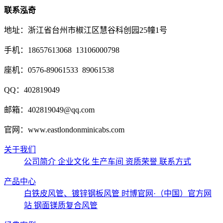
联系泓奇
地址：浙江省台州市椒江区慧谷科创园25幢1号
手机：18657613068 13106000798
座机：0576-89061533 89061538
QQ：402819049
邮箱：402819049@qq.com
官网：www.eastlondonminicabs.com
关于我们
公司简介
企业文化
生产车间
资质荣誉
联系方式
产品中心
白铁皮风管、镀锌钢板风管
时博官网·（中国）官方网
站
钢面镁质复合风管