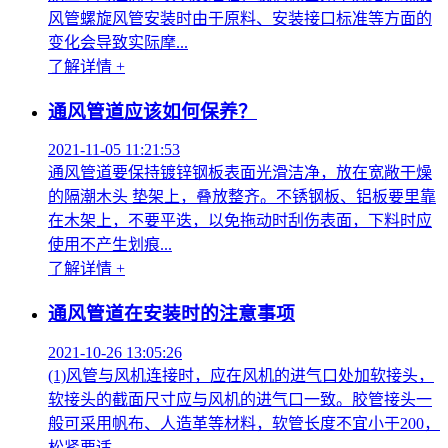
风管螺旋风管安装时由于原料、安装接口标准等方面的
变化会导致实际摩...
了解详情 +
通风管道应该如何保养？
2021-11-05 11:21:53
通风管道要保持镀锌钢板表面光滑洁净，放在宽敞干燥
的隔潮木头 垫架上，叠放整齐。不锈钢板、铝板要里靠
在木架上，不要平迭，以免拖动时刮伤表面，下料时应
使用不产生划痕...
了解详情 +
通风管道在安装时的注意事项
2021-10-26 13:05:26
(1)风管与风机连接时，应在风机的进气口处加软接头，
软接头的截面尺寸应与风机的进气口一致。胶管接头一
般可采用帆布、人造革等材料，软管长度不宜小于200，
松紧要适...