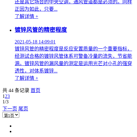
还是其它场合的中央空调，通风管道都是必须的。同样
正因为如此，只要...
了解详情 +
镀锌风管的精密程度
2021-05-18 14:09:01
镀锌风管的精密程度是反应安置质量的一个重要指标，
经测试合格的镀锌风管体系可警备冷量的流失，节省能
源。镀锌风管的漏风量的测定是运用光芒对小孔的强穿
透性，对体系镀锌...
了解详情 +
共 44 条记录
首页
1
2
3
1/3
下一页
尾页