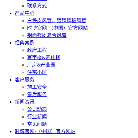
联系方式
产品中心
白铁皮风管、镀锌钢板风管
时博官网·（中国）官方网站
钢面镁质复合风管
经典案例
政府工程
写字楼&商住楼
厂房&产业园
住宅小区
客户服务
施工安全
售后服务
新闻资讯
公司动态
行业新闻
常见问题
时博官网·（中国）官方网站