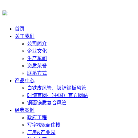
首页
关于我们
公司简介
企业文化
生产车间
资质荣誉
联系方式
产品中心
白铁皮风管、镀锌钢板风管
时博官网·（中国）官方网站
钢面镁质复合风管
经典案例
政府工程
写字楼&商住楼
厂房&产业园