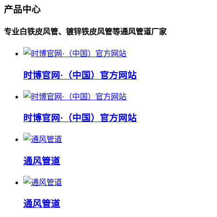
产品中心
专业白铁皮风管、镀锌铁皮风管等通风管道厂家
时博官网·（中国）官方网站
时博官网·（中国）官方网站
通风管道
通风管道