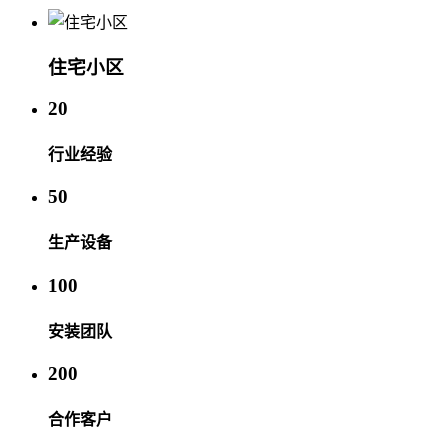
住宅小区
20
行业经验
50
生产设备
100
安装团队
200
合作客户