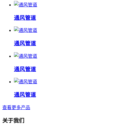
通风管道
通风管道
通风管道
通风管道
查看更多产品
关于我们